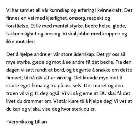
Vi har samlet all vår kunnskap og erfaring i kvinnekraft
.
Det
finnes en vei med kjærlighet, omsorg, respekt og
forståelse. Et liv med mental styrke, bedre helse, glede,
takknemlighet og omsorg. Vi skal jobbe
med
kroppen og
ikke
mot
den.
Det å hjelpe andre er vår store lidenskap. Det gir oss så
mye styrke, glede og mot å se andre få det bedre. Fra den
dagen vi satt rundt et bord, og begynte å snakke om dette
firmaet, til nå når alt er virkelig. Det krevde mye mot å
starte eget firma og tro på oss selv. Det motet og den
troen vil vi gi til deg også. Vi vil så gjerne at DU skal få det
livet du drømmer om. Vi står klare til å hjelpe deg! Vi vet at
du kan og vi skal vise deg hvor sterk du er.
-Veronika og Lillian